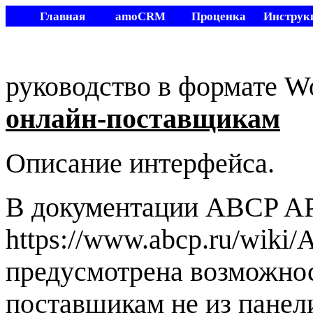
Главная
amoCRM
Проценка
Инструк
Видео
Другие
Мой склад
Стать
разработки
руководство в формате W
онлайн-поставщикам
Описание интерфейса.
В документации ABCP A
https://www.abcp.ru/wiki
предусмотрена возможнос
поставщикам не из панели