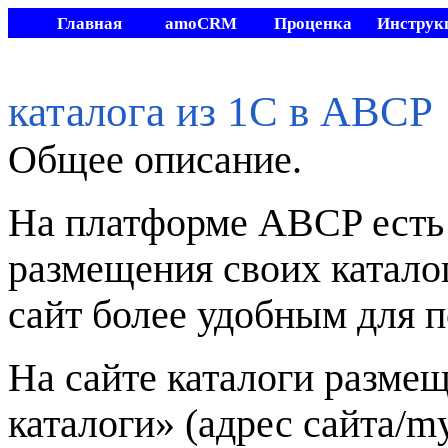
Главная
amoCRM
Проценка
Инструк
Видео
Другие
Мой склад
Стать
разработки
каталога из 1С в ABCP
Общее описание.
На платформе ABCP есть
размещения своих каталог
сайт более удобным для п
На сайте каталоги разме
каталоги» (адрес сайта/my