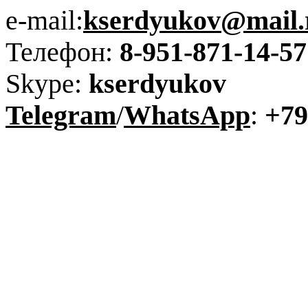
e-mail:
kserdyukov@mail.
Телефон:
8-951-871-14-57
Skype:
kserdyukov
Telegram
/
WhatsApp
:
+79