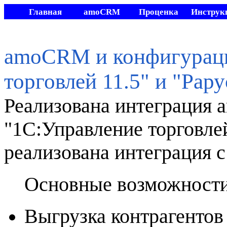
Главная
amoCRM
Проценка
Инструк
Видео
Другие
Мой склад
Стать
разработки
amoCRM и конфигураци
торговлей 11.5" и "Рару
Реализована интеграция
"1С:Управление торговлей
реализована интеграция с
Основные возможност
Выгрузка контрагентов