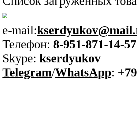
Список загруженных това
e-mail:
kserdyukov@mail.
Телефон:
8-951-871-14-57
Skype:
kserdyukov
Telegram
/
WhatsApp
:
+79