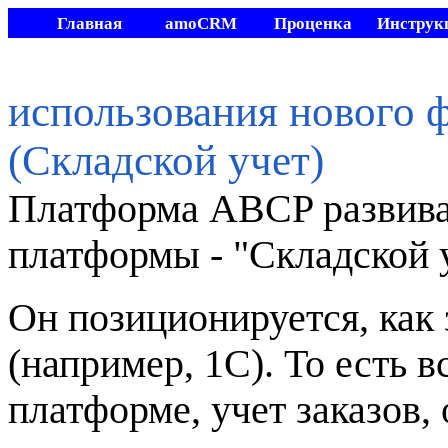
Главная
amoCRM
Проценка
Инструк
Видео
Другие
Мой склад
Стать
разработки
использования нового 
(Складской учет)
Платформа ABCP развива
платформы - "Складской 
Он позиционируется, как
(например, 1С). То есть в
платформе, учет заказов, 