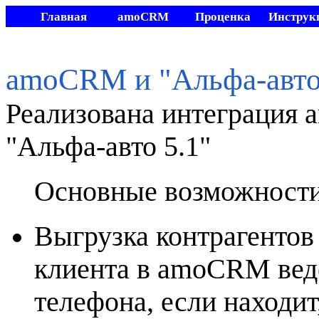
Главная
amoCRM
Проценка
Инструк
Видео
Другие
Мой склад
Стать
разработки
amoCRM и "Альфа-авто
Реализована интеграция
"Альфа-авто 5.1"
Основные возможност
Выгрузка контрагентов
клиента в amoCRM ведё
телефона, если находит